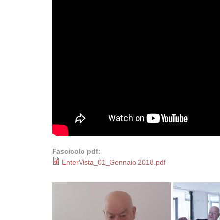
Fascicolo pdf:
EnterVista_01_Gennaio 2018.pdf