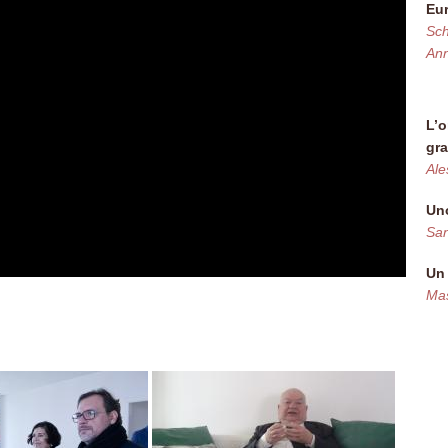
Eu
Sch
Ann
L’o
gra
Al
Uno
San
Un 
Mas