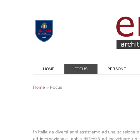
Skip to navigation
Skip to main content
HOME
FOCUS
PERSONE
Home
»
Focus
In Italia da diversi anni assistiamo ad una scissione t
ed internazionale, abbia difficoltà ad individuare un