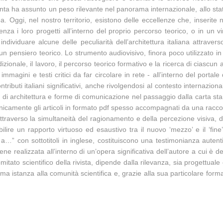
anta ha assunto un peso rilevante nel panorama internazionale, allo stato 
a. Oggi, nel nostro territorio, esistono delle eccellenze che, inserite ne
nza i loro progetti all’interno del proprio percorso teorico, o in un
 individuare alcune delle peculiarità dell’architettura italiana attrave
in un pensiero teorico. Lo strumento audiovisivo, finora poco utilizzat
adizionale, il lavoro, il percorso teorico formativo e la ricerca di ciascun a
agini e testi critici da far circolare in rete - all’interno del portale 
ributi italiani significativi, anche rivolgendosi al contesto internazionale
etto di architettura e forme di comunicazione nel passaggio dalla carta st
unicamente gli articoli in formato pdf spesso accompagnati da una racco
averso la simultaneità del ragionamento e della percezione visiva, de
bilire un rapporto virtuoso ed esaustivo tra il nuovo ‘mezzo’ e il ‘fine
e a…” con sottotitoli in inglese, costituiscono una testimonianza autenti
iene realizzata all’interno di un’opera significativa dell’autore a cui è
itato scientifico della rivista, dipende dalla rilevanza, sia progettuale 
rima istanza alla comunità scientifica e, grazie alla sua particolare for