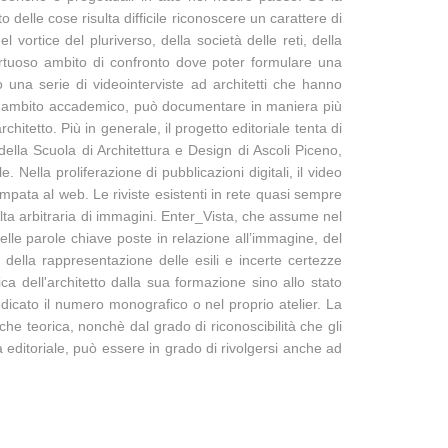
delle cose risulta difficile riconoscere un carattere di
l vortice del pluriverso, della società delle reti, della
 virtuoso ambito di confronto dove poter formulare una
rso una serie di videointerviste ad architetti che hanno
o in ambito accademico, può documentare in maniera più
rchitetto. Più in generale, il progetto editoriale tenta di
della Scuola di Architettura e Design di Ascoli Piceno,
. Nella proliferazione di pubblicazioni digitali, il video
ampata al web. Le riviste esistenti in rete quasi sempre
lta arbitraria di immagini. Enter_Vista, che assume nel
lle parole chiave poste in relazione all’immagine, del
’ della rappresentazione delle esili e incerte certezze
ca dell'architetto dalla sua formazione sino allo stato
 dedicato il numero monografico o nel proprio atelier. La
che teorica, nonchè dal grado di riconoscibilità che gli
ma editoriale, può essere in grado di rivolgersi anche ad