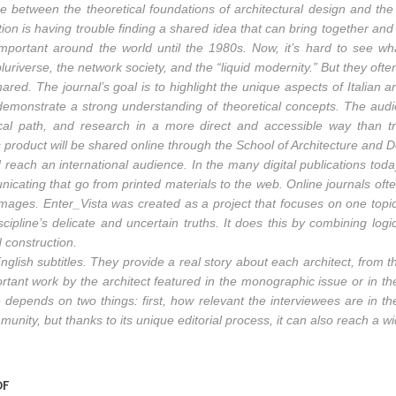
ce between the theoretical foundations of architectural design and the ac
uction is having trouble finding a shared idea that can bring together an
important around the world until the 1980s. Now, it’s hard to see what
luriverse, the network society, and the “liquid modernity.” But they often 
red. The journal’s goal is to highlight the unique aspects of Italian ar
to demonstrate a strong understanding of theoretical concepts. The audi
cal path, and research in a more direct and accessible way than trad
s product will be shared online through the School of Architecture and D
and reach an international audience. In the many digital publications tod
cating that go from printed materials to the web. Online journals ofte
 images. Enter_Vista was created as a project that focuses on one top
ipline’s delicate and uncertain truths. It does this by combining log
 construction.
 English subtitles. They provide a real story about each architect, from
portant work by the architect featured in the monographic issue or in the
 depends on two things: first, how relevant the interviewees are in 
mmunity, but thanks to its unique editorial process, it can also reach a w
DF