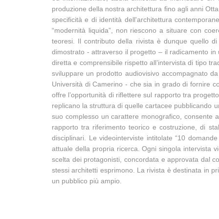
produzione della nostra architettura fino agli anni Ott
specificità e di identità dell'architettura contemporane
“modernità liquida”, non riescono a situare con coere
teoresi. Il contributo della rivista è dunque quello di
dimostrato - attraverso il progetto – il radicamento 
diretta e comprensibile rispetto all’intervista di tipo tr
sviluppare un prodotto audiovisivo accompagnato da imm
Università di Camerino - che sia in grado di fornire cont
offre l’opportunità di riflettere sul rapporto tra prog
replicano la struttura di quelle cartacee pubblicando 
suo complesso un carattere monografico, consente attr
rapporto tra riferimento teorico e costruzione, di sta
disciplinari. Le videointerviste intitolate “10 domand
attuale della propria ricerca. Ogni singola intervista v
scelta dei protagonisti, concordata e approvata dal com
stessi architetti esprimono. La rivista è destinata in p
un pubblico più ampio.