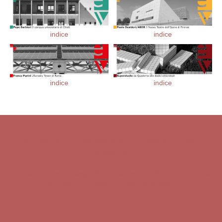
indice
indice
indice
indice
Enter_Vista
è una rivista elettronica multimediale, a cadenza
semestrale,
edita dall' Università degli Studi di Camerino,
Scuola di Ateneo di
Architettura e Design _ ISSN 2612-0534