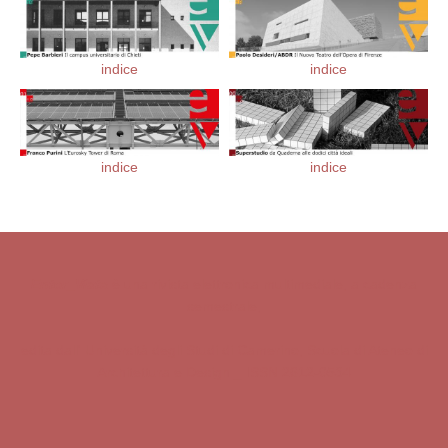
indice
indice
indice
indice
Enter_Vista
è una rivista elettronica multimediale, a cadenza
semestrale,
edita dall' Università degli Studi di Camerino,
Scuola di Ateneo di
Architettura e Design _ ISSN 2612-0534