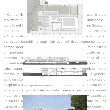
Il Centro Natatorio, nel quartiere Mompiano di Brescia, è stato
realizzato nel 2013 a seguito di un concorso internazionale -
bandito nel 2005- e vinto dall’architetto Camillo Botticini. Situato in
una zona periferica a Nord della città, l’impianto si sviluppa
all’interno di un’area di forma rettangolare, delimitata su due lati
da strade carrabili, e sugli altri due lati rispettivamente da un
campo sportivo e da un ambito di verde ripariale che fa da filtro a
un parcheggio. Il Centro Natatorio, essendo collocato in un
contesto urbano a vocazione sportiva -per la presenza di altri
impianti e del vicino stadio da calcio- ricerca forti relazioni con la
città, superando quella logica atopica che caratterizza molto
spesso la progettazione degli impianti sportivi che, in genere,
sono dislocati indifferentemente nelle città, svincolati dal contesto,
e ispirati a un programma unicamente funzionale. In questo caso,
la soluzione progettuale adottata prevede un blocco mono-
materico e monolitico di dimensioni 84x42 metri e sviluppato su
un’altezza di 9 metri. Il volume, rivestito esternamente da una
trama di piastrelle in klinker brunito, è stato concepito come un