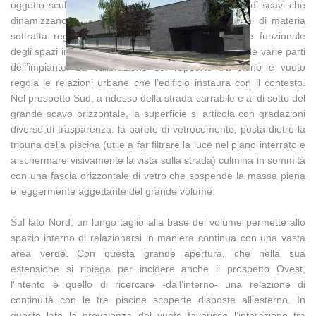
oggetto scultoreo, la cui forma è segnata da profondi scavi che
dinamizzano la percezione dello spazio. Le porzioni di materia
sottratta regolano l’illuminazione e l’organizzazione funzionale
degli spazi interni, generando trasversalità visuali tra le varie parti
dell’impianto. La calibrazione del rapporto tra pieno e vuoto
regola le relazioni urbane che l’edificio instaura con il contesto.
Nel prospetto Sud, a ridosso della strada carrabile e al di sotto del
grande scavo orizzontale, la superficie si articola con gradazioni
diverse di trasparenza: la parete di vetrocemento, posta dietro la
tribuna della piscina (utile a far filtrare la luce nel piano interrato e
a schermare visivamente la vista sulla strada) culmina in sommità
con una fascia orizzontale di vetro che sospende la massa piena
e leggermente aggettante del grande volume.
Sul lato Nord, un lungo taglio alla base del volume permette allo
spazio interno di relazionarsi in maniera continua con una vasta
area verde. Con questa grande apertura, che nella sua
estensione si ripiega per incidere anche il prospetto Ovest,
l’intento è quello di ricercare -dall’interno- una relazione di
continuità con le tre piscine scoperte disposte all’esterno. In
questo lato la prevalenza del vuoto favorisce l’interazione tra