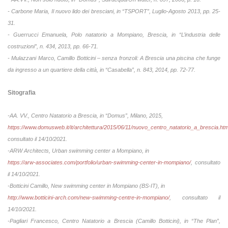
- Carbone Maria, Il nuovo lido dei bresciani, in “TSPORT”, Luglio-Agosto 2013, pp. 25-
31.
- Guerrucci Emanuela, Polo natatorio a Mompiano, Brescia, in “L’industria delle
costruzioni”, n. 434, 2013, pp. 66-71.
- Mulazzani Marco, Camillo Botticini – senza fronzoli: A Brescia una piscina che funge
da ingresso a un quartiere della città, in “Casabella”, n. 843, 2014, pp. 72-77.
Sitografia
-AA. VV., Centro Natatorio a Brescia, in “Domus”, Milano, 2015,
https://www.domusweb.it/it/architettura/2015/06/11/nuovo_centro_natatorio_a_brescia.htm
consultato il 14/10/2021.
-ARW Architects, Urban swimming center a Mompiano, in
https://arw-associates.com/portfolio/urban-swimming-center-in-mompiano/
, consultato
il 14/10/2021.
-Botticini Camillo, New swimming center in Mompiano (BS-IT), in
http://www.botticini-arch.com/new-swimming-centre-in-mompiano/
, consultato il
14/10/2021.
-Pagliari Francesco, Centro Natatorio a Brescia (Camillo Botticini), in “The Plan”,