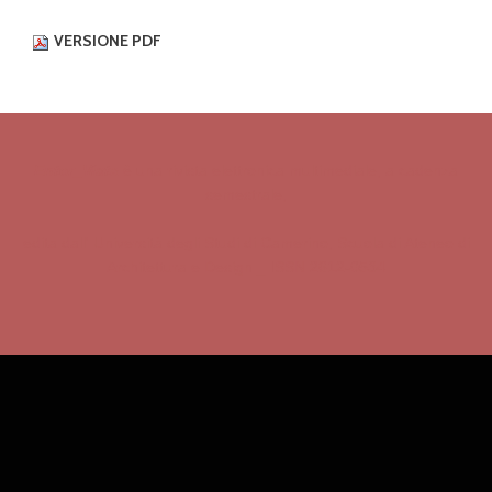
VERSIONE PDF
Enter_Vista
è una rivista elettronica multimediale, a cadenza
semestrale,
edita dall' Università degli Studi di Camerino,
Scuola di Ateneo di
Architettura e Design _ ISSN 2612-0534