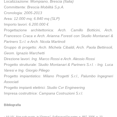
Localizzazione:
Mompiano, Brescia (Italia)
Committente:
Brescia Mobilità S.p.A.
Cronologia:
2005-2013
Area:
12.000 mq; 6.840 mq (SLP)
Importo lavori:
6.200.000 €
Progettazione architettonica:
Arch. Camillo Botticini, Arch.
Francesco Craca e Arch. Arianna Foresti con Studio Montanari &
Partners S.r.l. e Arch. Nicola Martinoli
Gruppo di progetto:
Arch. Michela Cibaldi, Arch. Paola Bettinsoli,
Geom. Ignazio Marchetti
Direzione lavori:
Ing. Marco Rossi e Arch. Alessio Rossi
Progetto strutturale:
Studio Montanari & Partners S.r.l. - Ing. Luca
Varesi e Ing. Giorgio Piliego
Progetto impiantistico:
Milano Progetti S.r.l., Palumbo Ingegneri
Associati
Progetto impianti elettrici:
Studio Cvr Engineering
Impresa costruttrice:
Campana Costruzioni S.r.l.
Bibliografia
- AA.VV., Non solo nuoto, in “Domus”, Sull’acqua/On water, n. 897, 2006, p. 10.